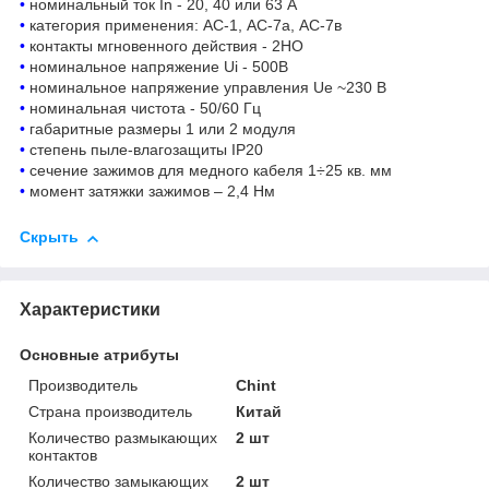
•
номинальный ток In - 20, 40 или 63 А
•
категория применения: АС-1, АС-7а, АС-7в
•
контакты мгновенного действия - 2HO
•
номинальное напряжение Ui - 500В
•
номинальное напряжение управления Ue ~230 В
•
номинальная чистота - 50/60 Гц
•
габаритные размеры 1 или 2 модуля
•
степень пыле-влагозащиты IP20
•
сечение зажимов для медного кабеля 1÷25 кв. мм
•
момент затяжки зажимов – 2,4 Нм
Скрыть
Характеристики
Основные атрибуты
Производитель
Chint
Страна производитель
Китай
Количество размыкающих
2 шт
контактов
Количество замыкающих
2 шт