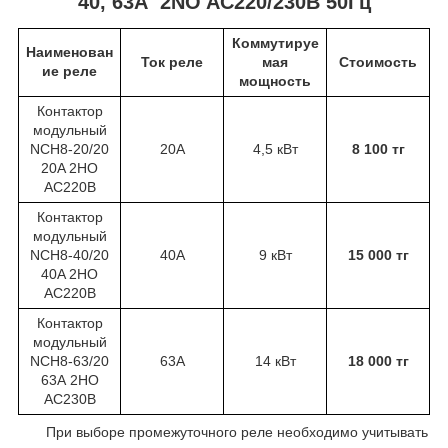
40, 63А 2NO AC220/230В 50Гц
Коммутируе
Наименован
Ток реле
мая
Стоимость
ие реле
мощность
Контактор
модульный
NCH8-20/20
20А
4,5 кВт
8 100 тг
20A 2НО
АС220В
Контактор
модульный
NCH8-40/20
40А
9 кВт
15 000 тг
40A 2НО
АС220В
Контактор
модульный
NCH8-63/20
63А
14 кВт
18 000 тг
63А 2НО
AC230В
При выборе промежуточного реле необходимо учитывать