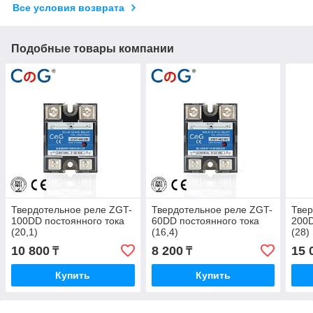
Все условия возврата
Подобные товары компании
Твердотельное реле ZGT-
Твердотельное реле ZGT-
Твер
100DD постоянного тока
60DD постоянного тока
200D
(20,1)
(16,4)
(28)
10 800
8 200
15 
₸
₸
Купить
Купить