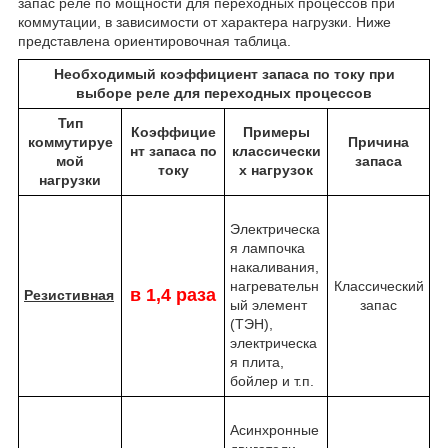
запас реле по мощности для переходных процессов при
коммутации, в зависимости от характера нагрузки. Ниже
представлена ориентировочная таблица.
Необходимый коэффициент запаса по току при
выборе реле для переходных процессов
Тип
Коэффицие
Примеры
коммутируе
Причина
нт запаса по
классически
мой
запаса
току
х нагрузок
нагрузки
Электрическа
я лампочка
накаливания,
нагревательн
Классический
в 1,4 раза
Резистивная
ый элемент
запас
(ТЭН),
электрическа
я плита,
бойлер и т.п.
Асинхронные