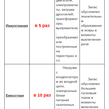
двигатели,
электромагни
Запас
ты, катушки
обусловлен
дросселей,
значительны
трансформат
м
оры,
в 5 раз
Индуктивная
образование
выпрямители
м искры в
,
моменты
преобразоват
выключения
ели
реле
построенные
на
тиристорах и
т.п.
Нагрузки
с
конденсаторо
Запас
м во входной
обусловлен
цепи,
большим
электронные
пусковым
в 10 раз
Емкостная
блоки
током в
питания
моменты
галогенных
включения