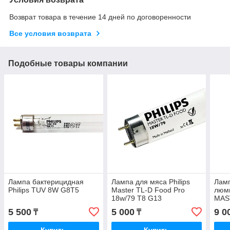
Возврат товара в течение 14 дней по договоренности
Все условия возврата
Подобные товары компании
Лампа бактерицидная
Лампа для мяса Philips
Ламп
Philips TUV 8W G8T5
Master TL-D Food Pro
люми
18w/79 T8 G13
MAS
5 500
5 000
9 0
₸
₸