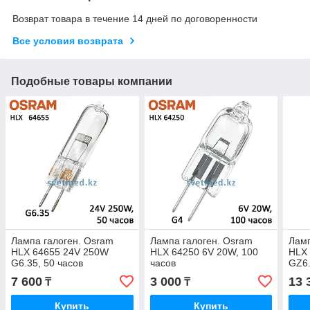
Возврат товара в течение 14 дней по договоренности
Все условия возврата
Подобные товары компании
Лампа галоген. Osram
Лампа галоген. Osram
Ламп
HLX 64655 24V 250W
HLX 64250 6V 20W, 100
HLX
G6.35, 50 часов
часов
GZ6.
7 600
3 000
13 
₸
₸
Купить
Купить