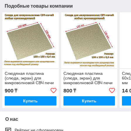
Подобные товары компании
Слюдяная пластина
Слюдяная пластина
Слю
(слюда, экран) для
(слюда, экран) для
60х1
микроволновой СВЧ печи
микроволновой СВЧ печи
мм
150x150х0.4 мм
130x130х0.3 мм
900
800
14 
₸
₸
Купить
Купить
О нас
Рейтинг не сформирован