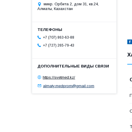
микр. Орбита 2, дом 31, кв.24,
Алматы, Казахстан
+7 (707) 863-63-88
+7 (727) 265-79-43
Х
https://svetmed.kz/
almaty.medprom@gmail.com
П
С
Т