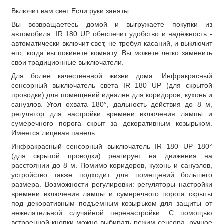
Включит вам свет Если руки заняты
Вы возвращаетесь домой и выгружаете покупки из
автомобиля. IR 180 UP обеспечит удобство и надёжность -
автоматически включит свет, не требуя касаний, и выключит
его, когда вы покинете комнату. Вы можете легко заменить
свои традиционные выключатели.
Для более качественной жизни дома. Инфракрасный
сенсорный выключатель света IR 180 UP (для скрытой
проводки) для помещений идеален для коридоров, кухонь и
санузлов. Угол охвата 180°, дальность действия до 8 м,
регулятор для настройки времени включения лампы и
сумеречного порога скрыт за декоративным козырьком.
Имеется лицевая панель.
Инфракрасный сенсорный выключатель IR 180 UP 180°
(для скрытой проводки) реагирует на движения на
расстоянии до 8 м. Помимо коридоров, кухонь и санузлов,
устройство также подходит для помещений большего
размера. Возможности регулировки: регуляторы настройки
времени включения лампы и сумеречного порога скрыты
под декоративным подъемным козырьком для защиты от
нежелательной случайной перенастройки. С помощью
встроенной кнопки можно выбирать режим сенсора, ручное