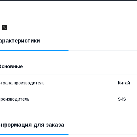
арактеристики
Основные
трана производитель
Китай
роизводитель
S4S
нформация для заказа