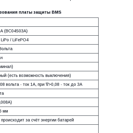
ьзования платы защиты BMS
0А (BC04S03A)
/ LiPo / LiFePO4
Вольта
Ач
оминал)
ный (есть возможность выключения)
08 вольта - ток 1А, при ∇>0,08 - ток до 3А
та
,008А)
6 мм
 происходит за счёт энергии батарей