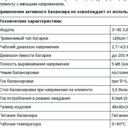
лементу с м
е
ньшим напряжением.
Применение активного балансира не освобождает от испол
Технические характеристики:
Модель
3÷4S 3,
Применимый тип батареи
Lithium 
Рабочий диапазон напряжения
2,7÷4,5 
Диапазон ёмкости батареи
до 250 
Точность выравнивания напряжения
5 мВ (н
Режим балансировки
постоян
Ток балансировки
при ∇=0,
Стоп балансировки при напряжении на элементе
3,0 Воль
Ток потребления в режиме ожидания
8,0мА (0
Размер изделия
48х40х1
Питание балансира
Питание
Рабочая температура
0÷60°С