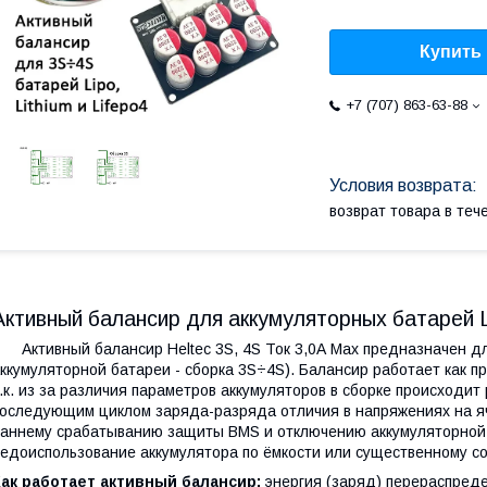
Купить
+7 (707) 863-63-88
возврат товара в те
Активный балансир для аккумуляторных батарей Li
ктивный балансир Heltec 3S, 4S Ток 3,0A Max предназначен дл
ккумуляторной батареи - сборка 3S÷4S). Балансир работает как п
.к. из за различия параметров аккумуляторов в сборке происходит
оследующим циклом заряда-разряда отличия в напряжениях на яч
аннему срабатыванию защиты BMS и отключению аккумуляторной с
едоиспользование аккумулятора по ёмкости или существенному с
ак работает активный балансир:
энергия (заряд) перераспреде