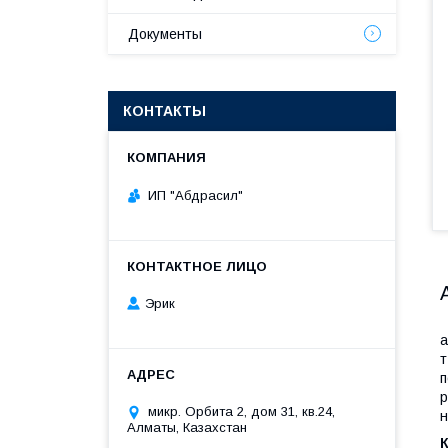
Документы
КОНТАКТЫ
ИП "Абдрасил"
Эрик
А
а
т
п
р
микр. Орбита 2, дом 31, кв.24,
н
Алматы, Казахстан
К