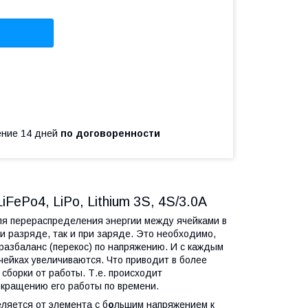
чение 14 дней
по договоренности
FePo4, LiPo, Lithium 3S, 4S/3.0A
я перераспределения энергии между ячейками в
ри разряде, так и при заряде. Это необходимо,
 разбаланс (перекос) по напряжению. И с каждым
ейках увеличиваются. Что приводит в более
борки от работы. Т.е. происходит
окращению его работы по времени.
ляется от элемента с б
о
льшим напряжением к