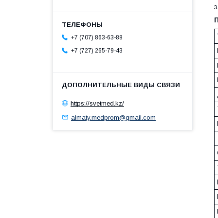
э
+7 (707) 863-63-88
+7 (727) 265-79-43
https://svetmed.kz/
almaty.medprom@gmail.com