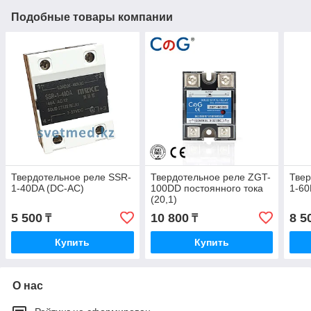
Подобные товары компании
Твердотельное реле SSR-
Твердотельное реле ZGT-
Твер
1-40DA (DC-AC)
100DD постоянного тока
1-60
(20,1)
5 500
10 800
8 5
₸
₸
Купить
Купить
О нас