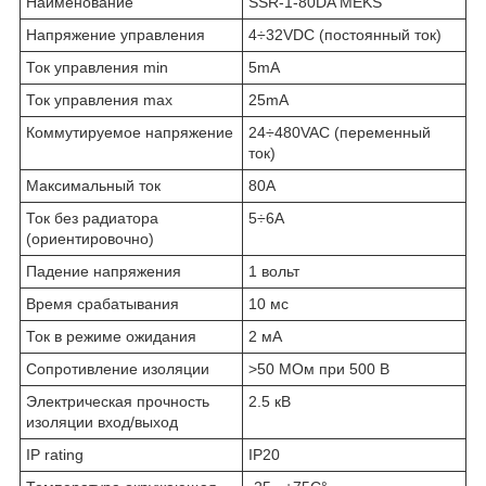
Наименование
SSR-1-80DA MEKS
Напряжение управления
4÷32VDC (постоянный ток)
Ток управления min
5mA
Ток управления max
25mA
Коммутируемое напряжение
24÷480VAC (переменный
ток)
Максимальный ток
80А
Ток без радиатора
5÷6А
(ориентировочно)
Падение напряжения
1 вольт
Время срабатывания
10 мс
Ток в режиме ожидания
2 мА
Сопротивление изоляции
>50 МОм при 500 В
Электрическая прочность
2.5 кВ
изоляции вход/выход
IP rating
IP20