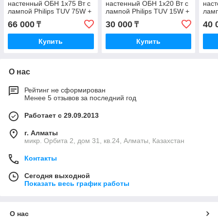
настенный ОБН 1х75 Вт с
настенный ОБН 1х20 Вт с
наст
лампой Philips TUV 75W +
лампой Philips TUV 15W +
ламп
провод 3 м.
провод
пров
66 000
30 000
40 
₸
₸
Купить
Купить
О нас
Рейтинг не сформирован
Менее 5 отзывов за последний год
Работает с 29.09.2013
г. Алматы
микр. Орбита 2, дом 31, кв.24, Алматы, Казахстан
Контакты
Сегодня выходной
Показать весь график работы
О нас