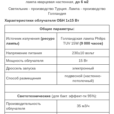
лампа кварцевая настенная,
до 6 м
2
Светильник - производство Турция. Лампа - производство
Голландия
Характеристики облучателя ОБН 1х15 Вт
Общие параметры:
Источник излучения
(ресурс
Голландская лампа Philips
лампы)
TUV 15W
(9 000 часов)
Напряжение питания
230±10 вольт
Мощность облучателя
15 Вт
Дроссель запуска
электронный
подвесной (настенно-
Способ размещения
потолочный)
Светотехнические
(для бакт. эффект-ти 95%):
Производительность
35 м
3
/ч
облучателя