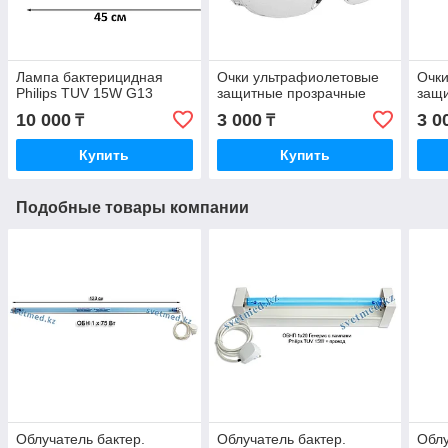
Лампа бактерицидная
Очки ультрафиолетовые
Очк
Philips TUV 15W G13
защитные прозрачные
защ
10 000
3 000
3 0
₸
₸
Купить
Купить
Подобные товары компании
Облучатель бактер.
Облучатель бактер.
Облу