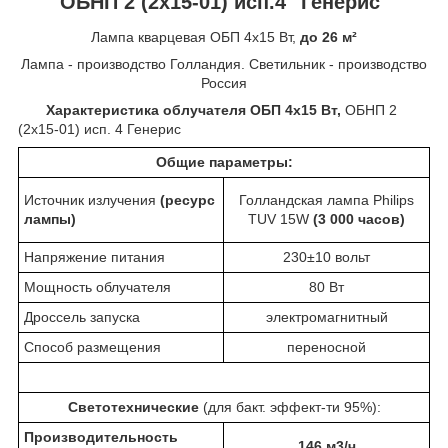
ОБНП 2 (2х15-01) исп.4 "Генерис"
Лампа кварцевая ОБП 4х15 Вт,
до 26 м²
Лампа - производство Голландия. Светильник - производство
Россия
Характеристика облучателя ОБП 4х15 Вт,
ОБНП 2
(2х15-01) исп. 4 Генерис
Общие параметры:
Источник излучения
(ресурс
Голландская лампа Philips
лампы)
TUV 15W
(3 000 часов)
Напряжение питания
230±10 вольт
Мощность облучателя
80 Вт
Дроссель запуска
электромагнитный
Способ размещения
переносной
Светотехнические
(для бакт. эффект-ти 95%):
Производительность
146 м
3
/ч