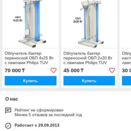
Облучатель бактер.
Облучатель бактер.
Облу
переносной ОБП 4х25 Вт
переносной ОБП 2х20 Вт
наст
с лампами Philips TUV
с лампами Philips TUV
ламп
25W + провод 3 м.
15W + провод 3 м.
про
70 000
45 000
30 
₸
₸
Купить
Купить
О нас
Рейтинг не сформирован
Менее 5 отзывов за последний год
Работает с 29.09.2013