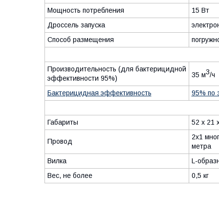
Мощность потребления
15 Вт
Дроссель запуска
электро
Способ размещения
погружно
Производительность (для бактерицидной
3
35 м
/ч
эффективности 95%)
Бактерицидная эффективность
95% по 
Габариты
52 х 21 
2х1 мно
Провод
метра
Вилка
L-образ
Вес, не более
0,5 кг