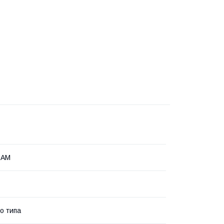
RAM
о типа