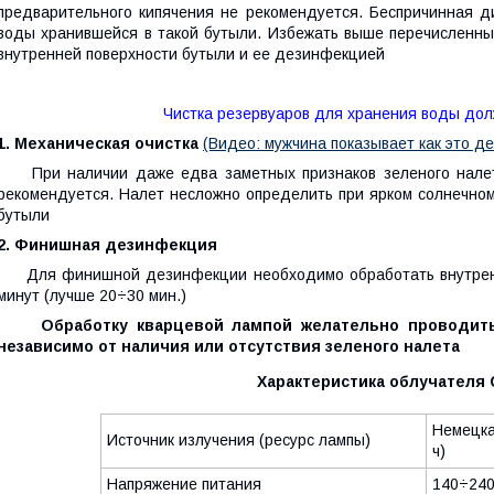
предварительного кипячения не рекомендуется. Беспричинная д
воды хранившейся в такой бутыли. Избежать выше перечисленны
внутренней поверхности бутыли и ее дезинфекцией
Чистка резервуаров для хранения воды долж
1. Механическая очистка
(Видео: мужчина показывает как это де
При наличии даже едва заметных признаков зеленого налета,
рекомендуется. Налет несложно определить при ярком солнечном
бутыли
2. Финишная дезинфекция
Для финишной дезинфекции необходимо обработать внутренн
минут (лучше 20÷30 мин.)
Обработку кварцевой лампой желательно проводить 
независимо от наличия или отсутствия зеленого налета
Характеристика облучателя
Немецка
Источник излучения (ресурс лампы)
ч)
Напряжение питания
140÷240