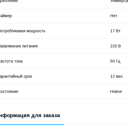
репление
Универс
Таймер
Нет
отребляемая мощность
17 Вт
апряжение питания
220 В
астота тока
50 Гц
арантийный срок
12 мес
остояние
Новое
нформация для заказа