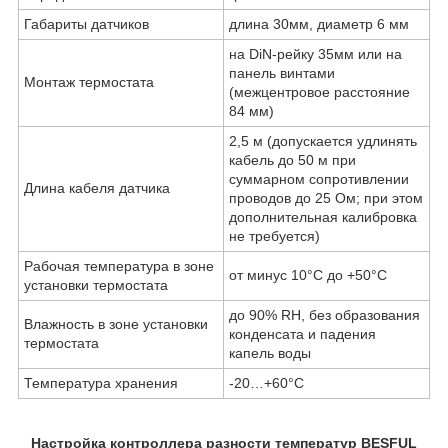
Габариты датчиков
длина 30мм, диаметр 6 мм
на DiN-рейку 35мм или на
панель винтами
Монтаж термостата
(межцентровое расстояние
84 мм)
2,5 м (допускается удлинять
кабель до 50 м при
суммарном сопротивлении
Длина кабеля датчика
проводов до 25 Ом; при этом
дополнительная калибровка
не требуется)
Рабочая температура в зоне
от минус 10°С до +50°С
установки термостата
до 90% RH, без образования
Влажность в зоне установки
конденсата и падения
термостата
капель воды
Температура хранения
-20…+60°С
Настройка контроллера разности температур BESFUL