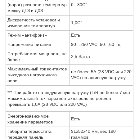
(порог) разности температур
0...80С°
между ДТЗ и ДХЗ
Дискретность установки и
1,0С°
измерения температур
Режим «антифриз»
Есть
Напряжение питания
90…250 VAC, 50…60 Гц
Потребляемая мощность, не
2,5 Ватта
более
Максимальный ток контактов
не более 5А (28 VDC или 220
выходного нагрузочного
VAC) на активную нагрузку
реле
*** При работе на индуктивную нагрузку (L/R не более 7 мс)
максимальный ток через контакты реле не должен
превышать 1,0А (28 VDC или 220 VAC)
Энергонезависимое
Есть
хранение параметров
Габариты термостата
91х52х40 мм, вес 190
передняя панель
граммов