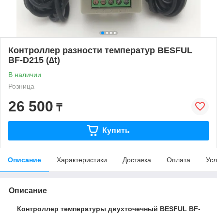
Контроллер разности температур BESFUL
BF-D215 (∆t)
В наличии
Розница
26 500
₸
Купить
Описание
Характеристики
Доставка
Оплата
Усл
Описание
Контроллер температуры двухточечный BESFUL BF-