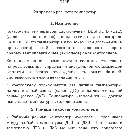
D215
Контроллер разности температур
1.
Назначение
Контроллер температуры двухточечный BESFUL BF-D215
(далее – контроллер) предназначен для контроля
РАЗНОСТИ (
∆
t) температур в двух зонах. При достижении (и
превышении) этой разностью заданного порога
срабатывает управляющее (выходное) реле контроллера.
Контроллер может применяться в системах солнечного
нагрева воды, для управления циркуляцией охлаждающей
жидкости в блоках охлаждения солнечных батарей,
системах отопления и вентиляции, и т.п.
К контроллеру подключаются два датчика температуры:
датчик «теплой зоны» (далее ДТЗ) и датчик «холодной
зоны» (далее ДХЗ). Температура «теплой зоны» должна
быть выше температуры «холодной зоны».
2. Принцип работы контроллера
- Рабочий режим:
контроллер измеряет и сравнивает
между собой температуры ДТЗ и ДХЗ. При разности
температур ДТЗ и ДХЗ меньше заданного порогового