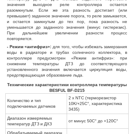
значения выходное реле контроллера остается
разомкнутым. Если же эта разность достигает (или
превышает) заданное значение порога, то реле замыкается,
и остается замкнутым до тех пор, пока разность не
уменьшается до заданного значения (минус гистерезис).
При дальнейшем увеличении разности процесс
повторяется.
- Режим «антифриз»:
для того, чтобы избежать замерзания
воды в радиаторе и трубах солнечного коллектора, в
контроллере предусмотрен «Режим антифриз»: при
снижении температуры ДТЗ до соответствующего
установленного значения включается циркуляция воды,
предотвращающая образование льда.
Технические характеристики контроллера температуры
BESFUL BF-D215
2 х NTC (терморезистор
Количество и тип
10K/+25С°, характеристика
подключаемых датчиков
3435)
Диапазон измеряемых
от минус 50С° до +120С°
температур ДТЗ и ДХЗ
Обрабатываемый диапазон