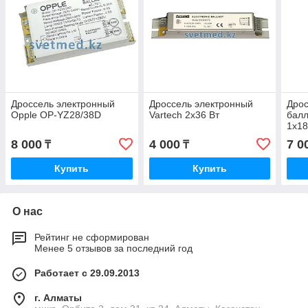
Дроссель электронный
Дроссель электронный
Дрос
Opple OP-YZ28/38D
Vartech 2х36 Вт
балл
1х18
8 000
4 000
7 0
₸
₸
Купить
Купить
О нас
Рейтинг не сформирован
Менее 5 отзывов за последний год
Работает с 29.09.2013
г. Алматы