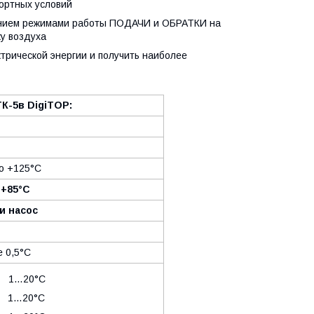
ортных условий
ением режимами работы ПОДАЧИ и ОБРАТКИ на
ку воздуха
трической энергии и получить наиболее
К-5в DigiTOP:
до +125°C
 +85°C
и насос
е 0,5°C
 1…20°C
 1…20°C