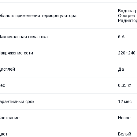
Водонагр
бласть применения терморегулятора
Обогрев 
Радиато
аксимальная сила тока
6 А
апряжение сети
220~240
Дисплей
Да
ес
0.35 кг
арантийный срок
12 мес
остояние
Новое
Цвет
Белый