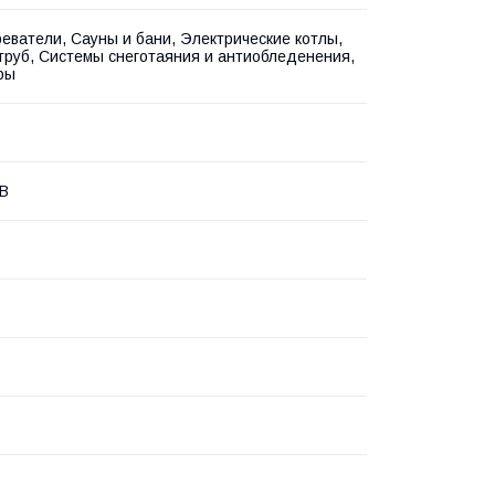
еватели, Сауны и бани, Электрические котлы,
труб, Системы снеготаяния и антиобледенения,
ры
 В