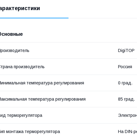
арактеристики
Основные
роизводитель
DigiTOP
трана производитель
Россия
инимальная температура регулирования
0 град.
аксимальная температура регулирования
85 град.
ид терморегулятора
Электро
ип монтажа терморегулятора
На DIN-р