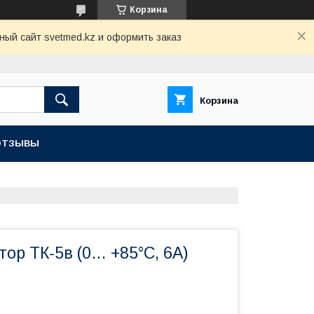
Корзина
ный сайт svetmed.kz и оформить заказ
Корзина
ОТЗЫВЫ
ор ТК-5в (0… +85°C, 6А)