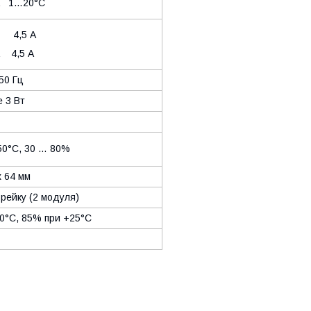
а 1…20°C
 4,5 А
а 4,5 А
 50 Гц
е 3 Вт
50°C, 30 … 80%
х 64 мм
 рейку (2 модуля)
0°C, 85% при +25°C