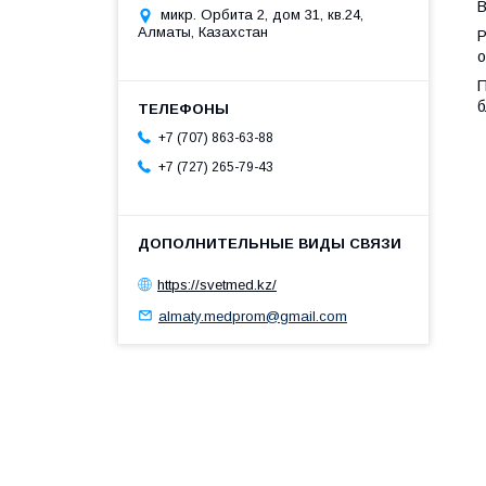
В
микр. Орбита 2, дом 31, кв.24,
Алматы, Казахстан
Р
о
П
б
+7 (707) 863-63-88
+7 (727) 265-79-43
https://svetmed.kz/
almaty.medprom@gmail.com