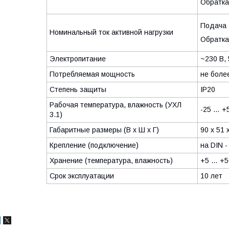
Обратк
Подача
Номинальный ток активной нагрузки
Обратк
Электропитание
​~230 В,
Потребляемая мощность
​не боле
Степень защиты
IP20
Рабочая температура, влажность (УХЛ
-25 … +
3.1)
Габаритные размеры (В х Ш х Г)
90 х 51 
Крепление (подключение)
на DIN -
Хранение (температура, влажность)
+5 … +5
Срок эксплуатации
10 лет