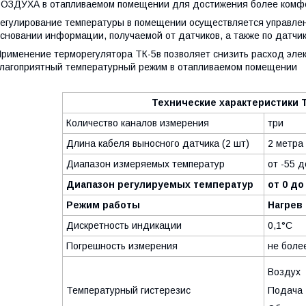
ОЗДУХА в отапливаемом помещении для достижения более комф
егулирование температуры в помещении осуществляется управл
сновании информации, получаемой от датчиков, а также по датчи
рименение терморегулятора ТК-5в позволяет снизить расход элек
лагоприятный температурный режим в отапливаемом помещении
Технические характеристики Т
Количество каналов измерения
три
Длина кабеля выносного датчика (2 шт)
2 метра
Диапазон измеряемых температур
от -55 
Диапазон регулируемых температур
от 0 до
Режим работы
Нагрев 
​Дискретность индикации
​0,1°C
Погрешность измерения
не боле
Воздух
​Температурный гистерезис
Подача