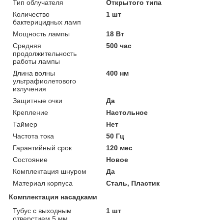
Тип облучателя
Открытого типа
Количество
1 шт
бактерицидных ламп
Мощность лампы
18 Вт
Средняя
500 час
продолжительность
работы лампы
Длина волны
400 нм
ультрафиолетового
излучения
Защитные очки
Да
Крепление
Настольное
Таймер
Нет
Частота тока
50 Гц
Гарантийный срок
120 мес
Состояние
Новое
Комплектация шнуром
Да
Материал корпуса
Сталь, Пластик
Комплектация насадками
Тубус с выходным
1 шт
отверстием 5 мм