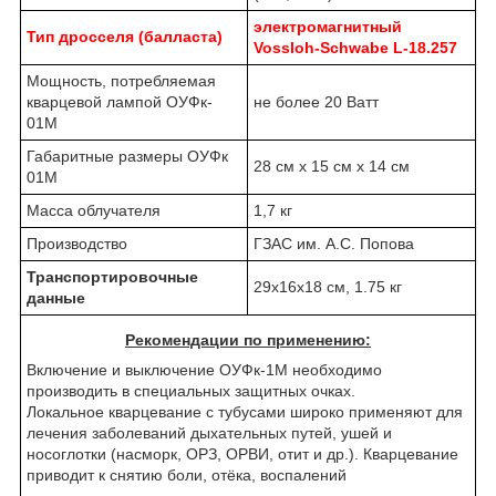
электромагнитный
Тип дросселя (балласта)
Vossloh-Schwabe L-18.257
Мощность, потребляемая
кварцевой лампой ОУФк-
не более 20 Ватт
01М
Габаритные размеры ОУФк
28 см х 15 см х 14 см
01М
Масса облучателя
1,7 кг
Производство
ГЗАС им. А.С. Попова
Транспортировочные
29х16х18 см, 1.75 кг
данные
Рекомендации по применению:
Включение и выключение ОУФк-1М необходимо
производить в специальных защитных очках.
Локальное кварцевание с тубусами широко применяют для
лечения заболеваний дыхательных путей, ушей и
носоглотки (насморк, ОРЗ, ОРВИ, отит и др.). Кварцевание
приводит к снятию боли, отёка, воспалений