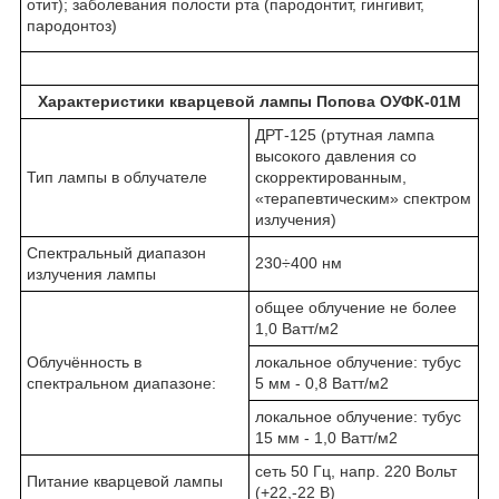
отит); заболевания полости рта (пародонтит, гингивит,
пародонтоз)
Характеристики кварцевой лампы Попова ОУФК-01М
ДРТ-125 (ртутная лампа
высокого давления со
Тип лампы в облучателе
скорректированным,
«терапевтическим» спектром
излучения)
Спектральный диапазон
230÷400 нм
излучения лампы
общее облучение не более
1,0 Ватт/м2
Облучённость в
локальное облучение: тубус
спектральном диапазоне:
5 мм - 0,8 Ватт/м2
локальное облучение: тубус
15 мм - 1,0 Ватт/м2
сеть 50 Гц, напр. 220 Вольт
Питание кварцевой лампы
(+22,-22 В)