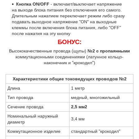
Кнопка ON/OFF
- включает/выключает напряжение
на выходе блока питания без отключения его самого.
Длительным нажатием переключает режим либо сразу
подавать выходное напряжение "ON" на выходные
клеммы после включения блока питания, либо "OFF"
после нажатия на эту кнопку
БОНУС:
Высококачественные провода (щупы)
№2 с пропаянными
коммутационными соединениями (латунное кольцо-
наконечник и "крокодил")
Характеристики общие токоведущих проводов №2
Длина
1 метр
Тип провода
медный, многожильный
Сечение провода
2,5 мм
2
Номинальный наружный
3,4 мм
диаметр
Коммутационное изделие
стандартный "крокодил"