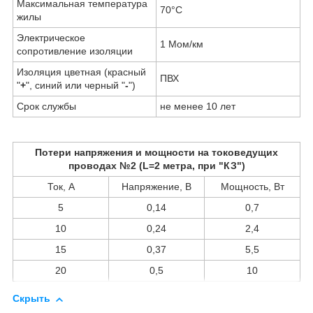
Максимальная температура
70°С
жилы
Электрическое
1 Мом/км
сопротивление изоляции
Изоляция цветная (красный
ПВХ
"
+
", синий или черный "
-
")
Срок службы
не менее 10 лет
Потери напряжения и мощности на токоведущих
проводах №2 (L=2 метра, при "КЗ")
Ток, А
Напряжение, В
Мощность, Вт
5
0,14
0,7
10
0,24
2,4
15
0,37
5,5
20
0,5
10
Скрыть