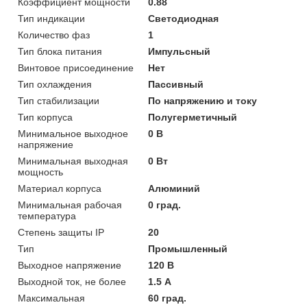
Коэффициент мощности
0.88
Тип индикации
Светодиодная
Количество фаз
1
Тип блока питания
Импульсный
Винтовое присоединение
Нет
Тип охлаждения
Пассивный
Тип стабилизации
По напряжению и току
Тип корпуса
Полугерметичный
Минимальное выходное
0 В
напряжение
Минимальная выходная
0 Вт
мощность
Материал корпуса
Алюминий
Минимальная рабочая
0 град.
температура
Степень защиты IP
20
Тип
Промышленный
Выходное напряжение
120 В
Выходной ток, не более
1.5 А
Максимальная
60 град.