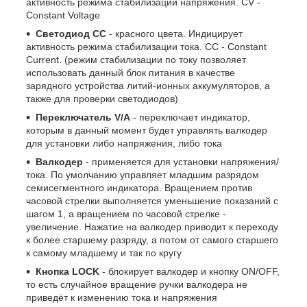
активность режима стабилизации напряжения. CV -
Constant Voltage
Светодиод CC
- красного цвета. Индицирует
активность режима стабилизации тока. CC - Constant
Current. (режим стабилизации по току позволяет
использовать данный блок питания в качестве
зарядного устройства литий-ионных аккумуляторов, а
также для проверки светодиодов)
Переключатель V/A
- переключает индикатор,
которым в данный момент будет управлять валкодер
для установки либо напряжения, либо тока
Валкодер
- применяется для установки напряжения/
тока. По умолчанию управляет младшим разрядом
семисегментного индикатора. Вращением против
часовой стрелки выполняется уменьшение показаний с
шагом 1, а вращением по часовой стрелке -
увеличение. Нажатие на валкодер приводит к переходу
к более старшему разряду, а потом от самого старшего
к самому младшему и так по кругу
Кнопка LOCK
- блокирует валкодер и кнопку ON/OFF,
то есть случайное вращение ручки валкодера не
приведёт к изменению тока и напряжения