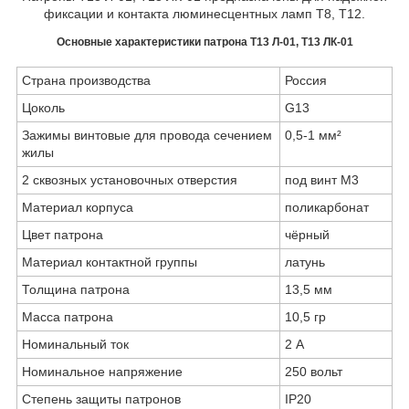
фиксации и контакта люминесцентных ламп Т8, T12.
Основные характеристики патрона Т13 Л-01, Т13 ЛК-01
Страна производства
Россия
Цоколь
G13
Зажимы винтовые для провода сечением
0,5-1 мм²
жилы
2 сквозных установочных отверстия
под винт М3
Материал корпуса
поликарбонат
Цвет патрона
чёрный
Материал контактной группы
латунь
Толщина патрона
13,5 мм
Масса патрона
10,5 гр
Номинальный ток
2 А
Номинальное напряжение
250 вольт
Степень защиты патронов
IP20