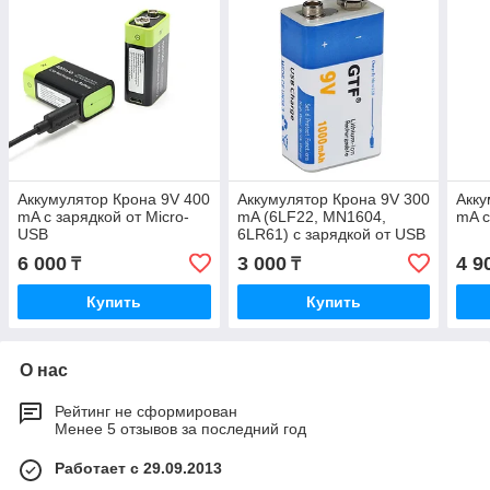
Аккумулятор Крона 9V 400
Аккумулятор Крона 9V 300
Акку
mA с зарядкой от Micro-
mA (6LF22, MN1604,
mA с
USB
6LR61) с зарядкой от USB
6 000
3 000
4 9
₸
₸
Купить
Купить
О нас
Рейтинг не сформирован
Менее 5 отзывов за последний год
Работает с 29.09.2013