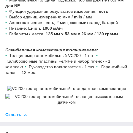
•
Минимальная толщина подложки:
0.5 мм для Fe / 0.3 мм
для NF
•
Функция удержания результатов измерения:
есть
•
Выбор единиц измерения:
мкм / mils / мм
•
Автовыключение: есть, 2 мин, экономит заряд батарей
•
Питание:
Li-ion, 1000 мА/ч
•
Габариты / масса:
125 мм х 53 мм х 26 мм / 130 грамм.
Стандартная комлектация толщиномера:
•
Толщиномер автомобильный VC200 - 1 шт.
•
Калибровочные пластины Fe/NFe и набор плёнок - 1
комплект.
•
Руководство пользователя - 1 экз.
•
Гарантийный
талон - 12 мес.
Скрыть