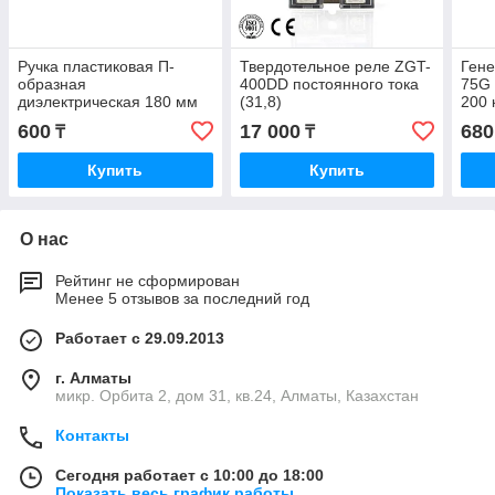
Ручка пластиковая П-
Твердотельное реле ZGT-
Гене
образная
400DD постоянного тока
75G
диэлектрическая 180 мм
(31,8)
200 
600
17 000
680
₸
₸
Купить
Купить
О нас
Рейтинг не сформирован
Менее 5 отзывов за последний год
Работает с 29.09.2013
г. Алматы
микр. Орбита 2, дом 31, кв.24, Алматы, Казахстан
Контакты
Сегодня работает с 10:00 до 18:00
Показать весь график работы