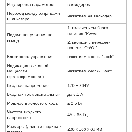
Регулировка параметров
валкодером
Переход между разрядами
нажатием на валкодер
индикатора
1. включением блока
питания "Power"
Подача напряжения на
выход
2. кнопкой с передней
панели "On/Off"
Блокировка управления
нажатием кнопки "Lock"
Индикация выходной
мощности
нажатием кнопки "Watt"
(кратковременная)
Входное напряжение
170 ÷ 264V
Входной ток максимальный
до 5.1 А
Мощность холостого хода
≤ 2,5 Вт
Частота входного
45 ÷ 65 Гц
напряжения
Размеры (длина х ширина х
238 х 188 х 80 мм