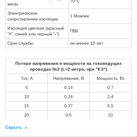
70°С
жилы
Электрическое
1 Мом/км
сопротивление изоляции
Изоляция цветная (красный
ПВХ
"
+
", синий или черный "
-
")
Срок службы
не менее 10 лет
Потери напряжения и мощности на токоведущих
проводах №2 (L=2 метра, при "КЗ")
Ток, А
Напряжение, В
Мощность, Вт
5
0,14
0,7
10
0,24
2,4
15
0,37
5,5
20
0,5
10
Скрыть