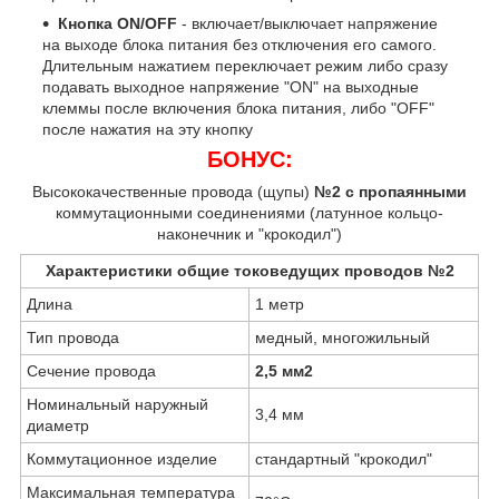
Кнопка ON/OFF
- включает/выключает напряжение
на выходе блока питания без отключения его самого.
Длительным нажатием переключает режим либо сразу
подавать выходное напряжение "ON" на выходные
клеммы после включения блока питания, либо "OFF"
после нажатия на эту кнопку
БОНУС:
Высококачественные провода (щупы)
№2
с пропаянными
коммутационными соединениями (латунное кольцо-
наконечник и "крокодил")
Характеристики общие токоведущих проводов №2
Длина
1 метр
Тип провода
медный, многожильный
Сечение провода
2,5 мм
2
Номинальный наружный
3,4 мм
диаметр
Коммутационное изделие
стандартный "крокодил"
Максимальная температура