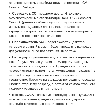
активность режима стабилизации напряжения. CV -
Constant Voltage
Светодиод CC
- красного цвета. Индицирует
активность режима стабилизации тока. CC - Constant
Current. (режим стабилизации по току позволяет
использовать данный блок питания в качестве
зарядного устройства литий-ионных аккумуляторов, а
также для проверки светодиодов)
Переключатель V/A
- переключает индикатор,
которым в данный момент будет управлять валкодер
для установки либо напряжения, либо тока
Валкодер
- применяется для установки напряжения/
тока. По умолчанию управляет младшим разрядом
семисегментного индикатора. Вращением против
часовой стрелки выполняется уменьшение показаний с
шагом 1, а вращением по часовой стрелке -
увеличение. Нажатие на валкодер приводит к переходу
к более старшему разряду, а потом от самого старшего
к самому младшему и так по кругу
Кнопка LOCK
- блокирует валкодер и кнопку ON/OFF,
то есть случайное вращение ручки валкодера не
приведёт к изменению тока и напряжения