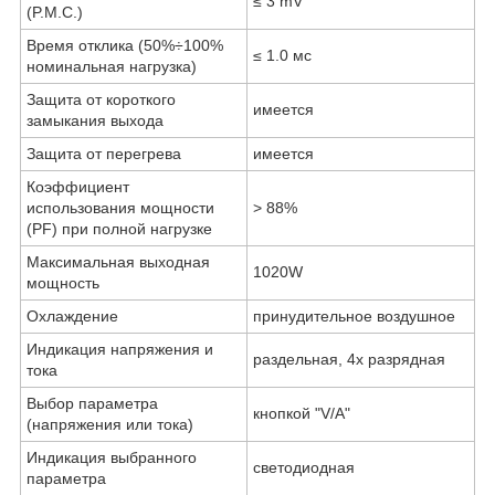
≤ 3 mV
(P.M.C.)
Время отклика (50%÷100%
≤ 1.0 мс
номинальная нагрузка)
Защита от короткого
имеется
замыкания выхода
Защита от перегрева
имеется
Коэффициент
использования мощности
> 88%
(PF) при полной нагрузке
Максимальная выходная
1020W
мощность
Охлаждение
принудительное воздушное
Индикация напряжения и
раздельная, 4
х
разрядная
тока
Выбор параметра
кнопкой "V/A"
(напряжения или тока)
Индикация выбранного
светодиодная
параметра