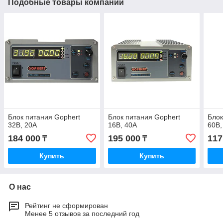
Подобные товары компании
Блок питания Gophert
Блок питания Gophert
Блок
32В, 20А
16В, 40А
60В,
184 000
195 000
117
₸
₸
Купить
Купить
О нас
Рейтинг не сформирован
Менее 5 отзывов за последний год