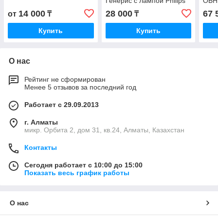
Генерис с лампой Philips
ОБН
TUV 15W + провод
14 000
28 000
67 
от
₸
₸
Купить
Купить
О нас
Рейтинг не сформирован
Менее 5 отзывов за последний год
Работает с 29.09.2013
г. Алматы
микр. Орбита 2, дом 31, кв.24, Алматы, Казахстан
Контакты
Сегодня работает с 10:00 до 15:00
Показать весь график работы
О нас