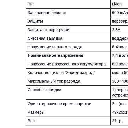
Тип
Li-ion
Заявленная ёмкость
600 mAh
Защиты
перезар
Защита от перегрузки
2,3А
Сквозная зарядка
поддер
Напряжение полного заряда
8,4 воль
Номинальное напряжение
7,4 вол
Напряжение разряженного аккумулятора
6,0 воль
Количество циклов "Заряд-разряд"
около 5
Максимальный ток разряда
300÷40
Способы зарядки
1) чере
устройс
Ориентировочное время зарядки
2 ч (от 
Размеры
49х26х1
Вес
27 гр.