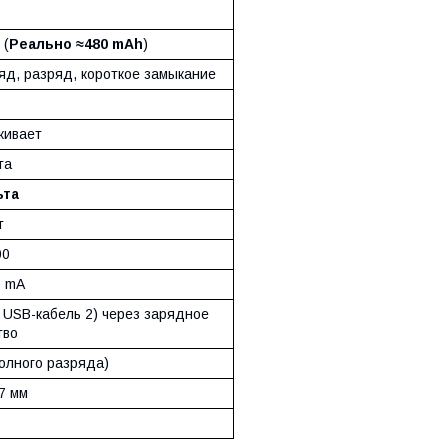
 (
Реально ≈480 mAh
)
яд, разряд, короткое замыкание
живает
та
ьта
т
00
0 mA
з USB-кабель 2) через зарядное
тво
полного разряда)
7 мм