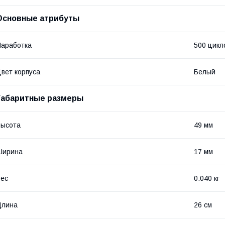
Основные атрибуты
аработка
500 цикл
вет корпуса
Белый
Габаритные размеры
Высота
49 мм
Ширина
17 мм
ес
0.040 кг
Длина
26 см