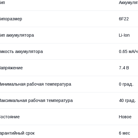
ип
Аккумуля
ипоразмер
6F22
ип аккумулятора
Li-Ion
мкость аккумулятора
0.65 мА/ч
Напряжение
7.4 В
инимальная рабочая температура
0 град.
аксимальная рабочая температура
40 град.
остояние
Новое
арантийный срок
6 мес