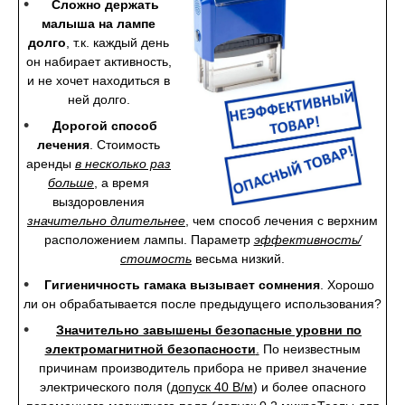
Сложно держать
малыша на лампе
долго
, т.к. каждый день
он набирает активность,
и не хочет находиться в
ней долго.
Дорогой способ
лечения
. Стоимость
аренды
в несколько раз
больше
, а время
выздоровления
значительно
длительнее
, чем способ лечения с верхним
расположением лампы. Параметр
эффективность/
стоимость
весьма низкий.
Гигиеничность гамака вызывает сомнения
. Хорошо
ли он обрабатывается после предыдущего использования?
Значительно завышены безопасные уровни по
электромагнитной безопасности
.
По неизвестным
причинам производитель прибора не привел значение
электрического поля (
допуск 40 В/м
) и более опасного