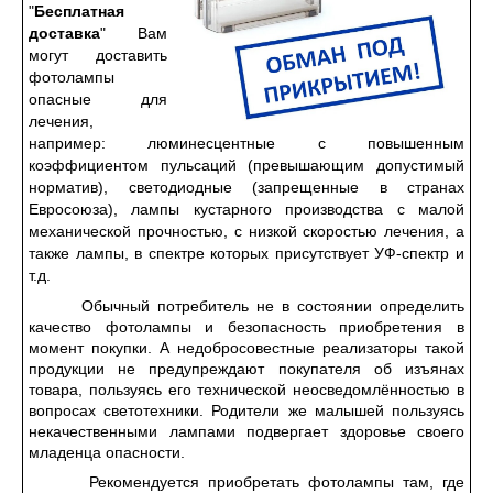
"
Бесплатная
доставка
" Вам
могут доставить
фотолампы
опасные для
лечения,
например: люминесцентные с повышенным
коэффициентом пульсаций (превышающим допустимый
норматив), светодиодные (запрещенные в странах
Евросоюза), лампы кустарного производства с малой
механической прочностью, с низкой скоростью лечения, а
также лампы, в спектре которых присутствует УФ-спектр и
т.д.
Обычный потребитель не в состоянии определить
качество фотолампы и безопасность приобретения в
момент покупки. А недобросовестные реализаторы такой
продукции не предупреждают покупателя об изъянах
товара, пользуясь его технической неосведомлённостью в
вопросах светотехники.
Родители же малышей пользуясь
некачественными лампами подвергает здоровье своего
младенца опасности.
Рекомендуется приобретать фотолампы там, где