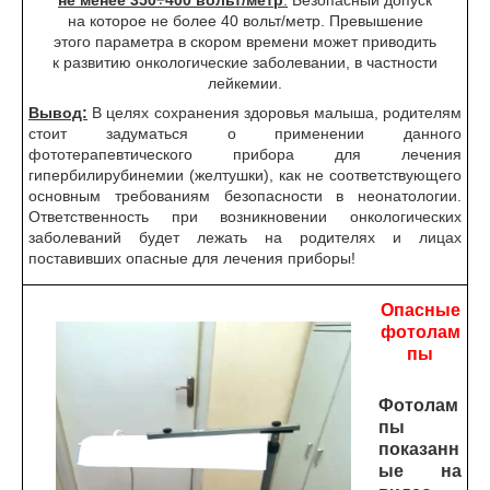
не менее 350÷400 вольт/метр
.
Безопасный допуск
на которое не более 40 вольт/метр.
Превышение
этого параметра в скором времени может приводить
к развитию онкологические заболевании, в частности
лейкемии.
Вывод:
В целях сохранения здоровья малыша, родителям
стоит задуматься о применении данного
фототерапевтического прибора для лечения
гипербилирубинемии (желтушки), как не соответствующего
основным требованиям безопасности в неонатологии.
О
тветственность при возникновении онкологических
заболеваний будет лежать на родителях и лицах
поставивших опасные для лечения приборы!
Опасные
фотолам
пы
Фотолам
пы
показанн
ые на