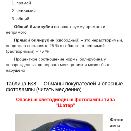
прямой
00
непрямой
общий
00
Общий билирубин
означает сумму прямого и
непрямого
Прямой билирубин
(свободный) – это нерастворимый,
он должен составлять 25 % от общего, а непрямой
(растворимый) – 75 %
Процентное соотношение нормы билирубина у
новорожденных до первого месяца жизни может быть
нарушено
Таблица №8:
Обманы покупателей и опасные
фотолампы
(читать медленно)
Опасные светодиодные фотолампы типа
"Шатер"
Фотол
ампа-