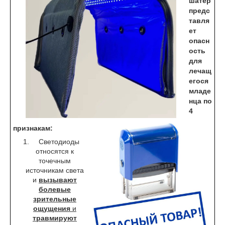
шатёр
предс
тавля
ет
опасн
ость
для
лечащ
егося
младе
нца по
4
признакам:
Светодиоды
относятся к
точечным
источникам света
и
вызывают
болевые
зрительные
ощущения
и
травмируют