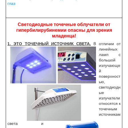
глаз
Светодиодные точечные облучатели от
гипербилирубинемии опасны для зрения
младенца!
1. ЭТО ТОЧЕЧНЫЙ ИСТОЧНИК СВЕТА.
В отличии от
линейных
ламп с
большой
излучающе
й
поверхност
ью,
светодиодн
ые
излучатели
относятся к
точечным
источникам
света и