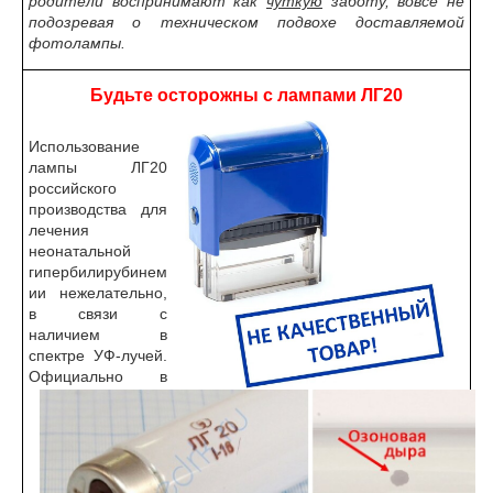
родители воспринимают как
чуткую
заботу, вовсе не
подозревая о техническом подвохе доставляемой
фотолампы.
Будьте осторожны с лампами ЛГ20
Использование
лампы ЛГ20
российского
производства для
лечения
неонатальной
гипербилирубинем
ии нежелательно,
в связи с
наличием в
спектре УФ-лучей.
Официально в