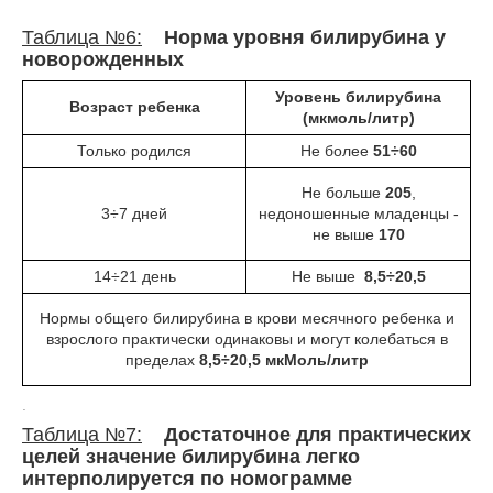
Таблица №6:
Норма уровня билирубина у
новорожденных
Уровень билирубина
Возраст ребенка
(мкмоль/литр)
Только родился
Не более
51÷60
Не больше
205
,
3÷7 дней
недоношенные младенцы -
не выше
170
14÷21 день
Не выше
8,5÷20,5
Нормы общего билирубина в крови месячного ребенка и
взрослого практически одинаковы и могут колебаться в
пределах
8,5÷20,5 мкМоль/литр
.
Таблица №7:
Достаточное для практических
целей значение билирубина легко
интерполируется по номограмме