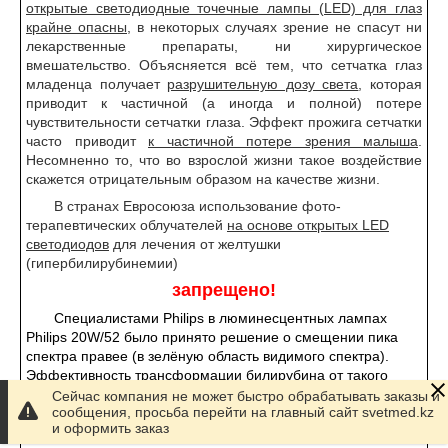
открытые светодиодные точечные лампы (LED) для глаз
крайне опасны
, в некоторых случаях зрение не спасут ни
лекарственные препараты, ни хирургическое
вмешательство. Объясняется всё тем, что сетчатка глаз
младенца получает
разрушительную дозу света
, которая
приводит к частичной (а иногда и полной) потере
чувствительности сетчатки глаза. Эффект прожига сетчатки
часто приводит
к частичной потере зрения малыша
.
Несомненно то, что во взрослой жизни такое воздействие
скажется отрицательным образом на качестве жизни.
В странах Евросоюза использование фото-
терапевтических облучателей
на основе открытых LED
светодиодов
для лечения от желтушки
(гипербилирубинемии)
запрещено!
Специалистами Philips в люминесцентных лампах
Philips 20W/52 было принято решение о смещении пика
спектра правее (в зелёную область видимого спектра).
Эффективность трансформации билирубина от такого
смещения заметно не изменилась. Зато лампа стала
Сейчас компания не может быстро обрабатывать заказы и
сообщения, просьба перейти на главный сайт svetmed.kz
намного безопаснее, а цветность лампы приобрела
и оформить заказ
голубоватый оттенок.