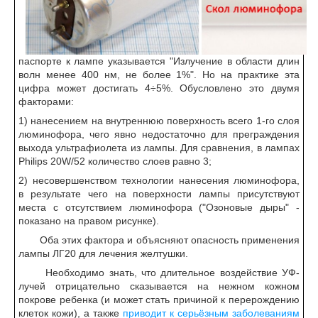
паспорте к лампе указывается "Излучение в области длин
волн менее 400 нм, не более 1%". Но на практике эта
цифра может достигать 4÷5%. Обусловлено это двумя
факторами:
1) нанесением на внутреннюю поверхность всего 1-го слоя
люминофора, чего явно недостаточно для преграждения
выхода ультрафиолета из лампы. Для сравнения, в лампах
Philips 20W/52 количество слоев равно 3;
2) несовершенством технологии нанесения люминофора,
в результате чего на поверхности лампы присутствуют
места с отсутствием люминофора ("Озоновые дыры" -
показано на правом рисунке).
Оба этих фактора и объясняют опасность применения
лампы ЛГ20 для лечения желтушки.
Необходимо знать, что длительное воздействие УФ-
лучей отрицательно сказывается на нежном кожном
покрове ребенка (и может стать причиной к перерождению
клеток кожи), а также
приводит к серьёзным заболеваниям