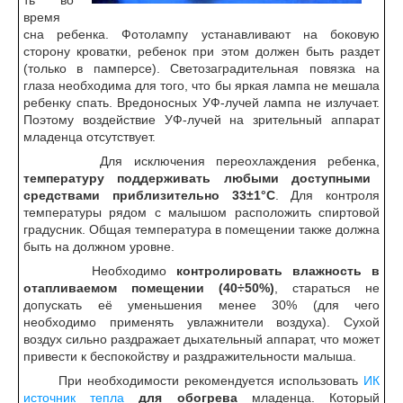
ть во
время
сна ребенка. Фотолампу устанавливают на боковую
сторону кроватки, ребенок при этом должен быть раздет
(только в памперсе). Светозаградительная повязка на
глаза необходима для того, что бы яркая лампа не мешала
ребенку спать. Вредоносных УФ-лучей лампа не излучает.
Поэтому воздействие УФ-лучей на зрительный аппарат
младенца отсутствует.
Для исключения переохлаждения ребенка,
температуру поддерживать любыми доступными
средствами приблизительно 33±1°С
. Для контроля
температуры рядом с малышом расположить спиртовой
градусник. Общая температура в помещении также должна
быть на должном уровне.
Необходимо
контролировать влажность в
отапливаемом помещении (40÷50%)
, стараться не
допускать её уменьшения менее 30% (для чего
необходимо применять увлажнители воздуха). Сухой
воздух сильно раздражает дыхательный аппарат, что может
привести к беспокойству и раздражительности малыша.
При необходимости рекомендуется использовать
ИК
источник тепла
для обогрева
младенца. Который