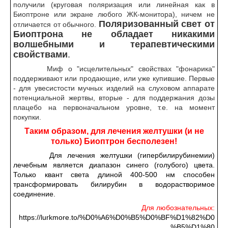
получили (круговая поляризация или линейная как в
Биоптроне или экране любого ЖК-монитора), ничем не
Поляризованный свет от
отличается от обычного.
Биоптрона не обладает никакими
волшебными и терапевтическими
свойствами
.
Миф о "исцелительных" свойствах "фонарика"
поддерживают или продающие, или уже купившие. Первые
- для увесистости мучных изделий на слуховом аппарате
потенциальной жертвы, вторые - для поддержания дозы
плацебо на первоначальном уровне, т.е. на момент
покупки.
Таким образом, для лечения желтушки (и не
только) Биоптрон бесполезен!
Для лечения желтушки (гипербилирубинемии)
лечебным является диапазон синего (голубого) цвета.
Только квант света длиной 400-500 нм способен
трансформировать билирубин в водорастворимое
соединение.
Для любознательных:
https://lurkmore.to/%D0%A6%D0%B5%D0%BF%D1%82%D0
%B5%D1%80