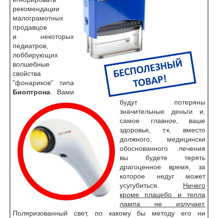
рекомендации
малограмотных
продавцов
и некоторых
педиатров,
лоббирующих
волшебные
свойства
"фонариков" типа
Биоптрона
. Вами
будут потеряны
значительные деньги и,
самое главное, ваше
здоровье, т.к. вместо
должного, медицински
обоснованного лечения
вы будете терять
драгоценное время, за
которое недуг может
усугубиться.
Ничего
кроме плацебо и тепла
лампа не излучает.
Поляризованный свет, по какому бы методу его ни