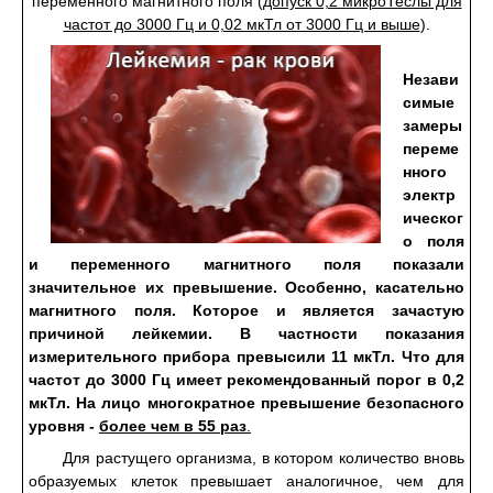
переменного магнитного поля (
допуск 0,2 микроТеслы для
частот до 3000 Гц и 0,02 мкТл от 3000 Гц и выше
).
Незави
симые
замеры
переме
нного
электр
ическог
о поля
и переменного магнитного поля показали
значительное их превышение. Особенно, касательно
магнитного поля. Которое и является зачастую
причиной лейкемии. В частности показания
измерительного прибора превысили 11 мкТл. Что для
частот до 3000 Гц имеет рекомендованный порог в 0,2
мкТл. На лицо многократное превышение безопасного
уровня -
более чем в
55
раз
.
Для растущего организма, в котором количество вновь
образуемых клеток превышает аналогичное, чем для