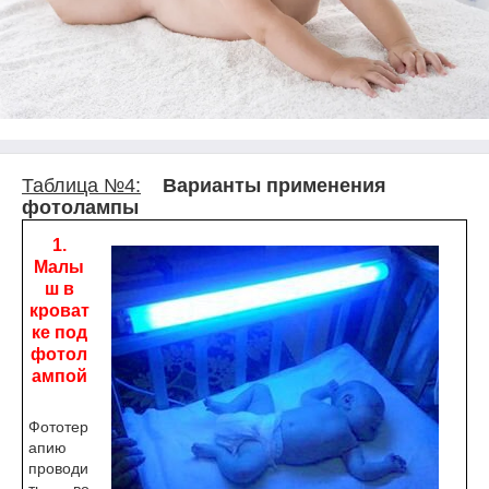
Таблица №4:
Варианты применения
фотолампы
1
.
Малы
ш в
кроват
ке под
фотол
ампой
Фототер
апию
проводи