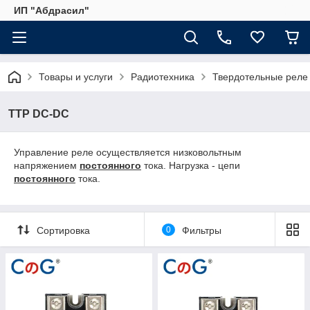
ИП "Абдрасил"
Товары и услуги
Радиотехника
Твердотельные реле
ТТР DC-DC
Управление реле осуществляется низковольтным
напряжением
постоя
нного
тока. Нагрузка - цепи
постоя
нного
тока.
Сортировка
0
Фильтры