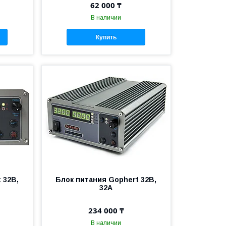
62 000 ₸
В наличии
Купить
 32В,
Блок питания Gophert 32В,
32А
234 000 ₸
В наличии