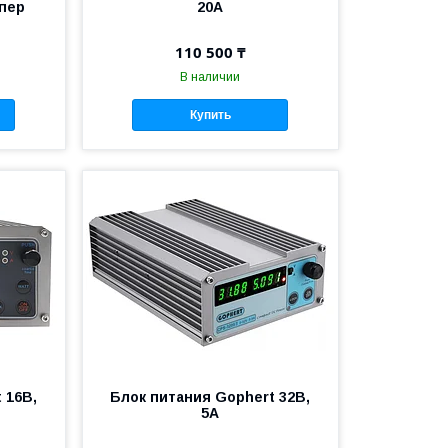
мпер
20А
110 500 ₸
В наличии
Купить
 16В,
Блок питания Gophert 32В,
5А