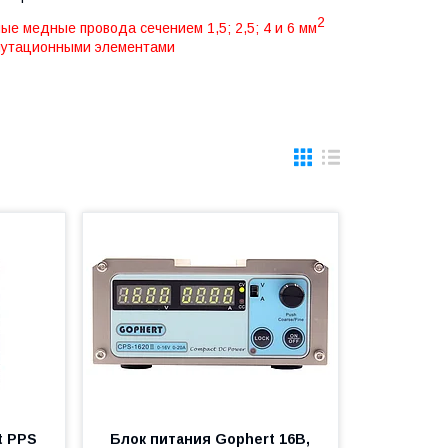
2
е медные провода сечением 1,5; 2,5; 4 и 6 мм
утационными элементами
t PPS
Блок питания Gophert 16В,