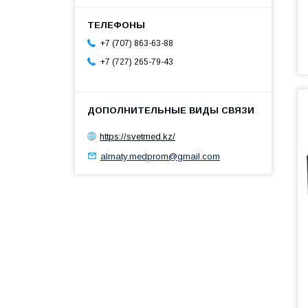
+7 (707) 863-63-88
+7 (727) 265-79-43
https://svetmed.kz/
almaty.medprom@gmail.com