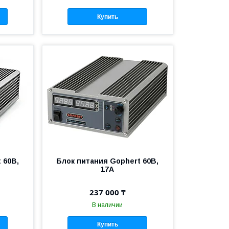
Купить
 60В,
Блок питания Gophert 60В,
17А
237 000 ₸
В наличии
Купить